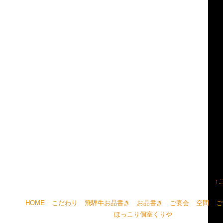
↑
HOME
こだわり
飛騨牛お品書き
お品書き
ご宴会
空間
ご
ほっこり個室くりや