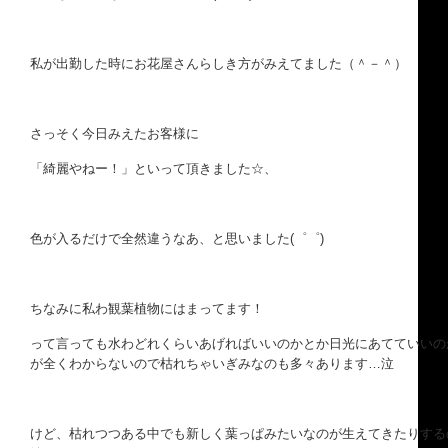
私が出勤した時にお花屋さんらしき方がみえてました（＾－＾）
さっそく今日みえたお客様に
「綺麗やねー！」といって頂きました☆、
色が入るだけで全然違うなあ、と思いました(゜゜)
ちなみに私わ観葉植物にはまってます！
って言っても水わどれくらいあげればいいのかとか日光にあてていいの
が全くわからないので枯れちゃいぎみなのも多々あります…泣
けど、枯れつつある中でも新しく葉っぱみたいなのが生えてきたりする