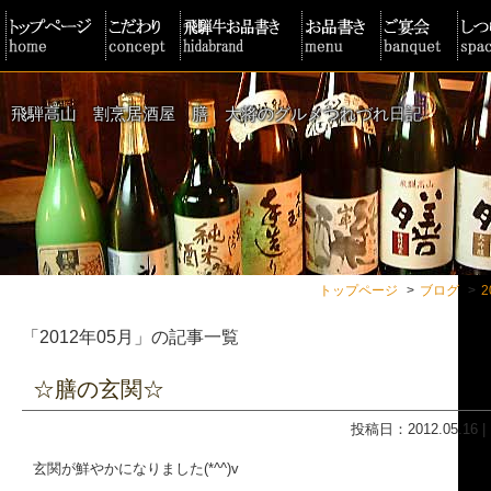
飛騨高山 割烹居酒屋 膳 大将のグルメつれづれ日記
トップページ
ブログ
2
「2012年05月」の記事一覧
☆膳の玄関☆
投稿日：2012.05.16
玄関が鮮やかになりました(*^^)v