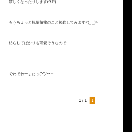
嬉しくなったりします(^O^)
もうちょっと観葉植物のこと勉強してみます<(_ _)>
枯らしてばかりも可愛そうなので…
でわでわーまたっ(^^)/~~~
1 / 1
1